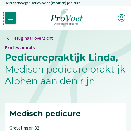
De brancheorganisatie voor de (medisch) pedicure
Overslaan en naar de inhoud gaan
Mijn P
Open hoofdmenu
Ga naar de homepagina
Terug naar overzicht
Professionals
Pedicurepraktijk Linda,
Medisch pedicure praktijk
Alphen aan den rijn
Medisch pedicure
Grevelingen
32