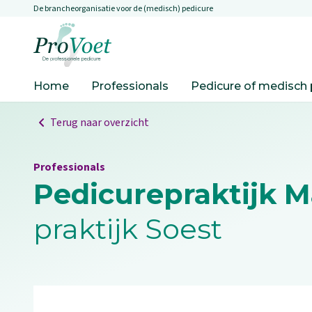
De brancheorganisatie voor de (medisch) pedicure
Overslaan en naar de inhoud gaan
Ga naar de homepagina
Home
Professionals
Pedicure of medisch 
Terug naar overzicht
Professionals
Pedicurepraktijk M
praktijk Soest