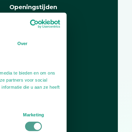
Openingstijden
Dag
Tijd
Plan je route
Over
 media te bieden en om ons
ze partners voor social
nformatie die u aan ze heeft
Marketing