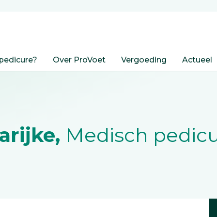
pedicure?
Over ProVoet
Vergoeding
Actueel
arijke,
Medisch pedic