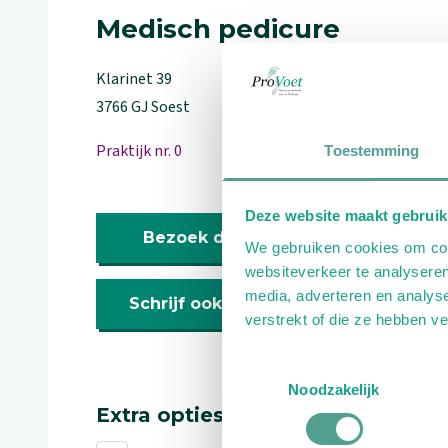
Medisch pedicure
Klarinet
39
3766 GJ
Soest
Praktijk nr. 0
Toestemming
Deze website maakt gebruik
Bezoek de website
We gebruiken cookies om cont
websiteverkeer te analyseren
media, adverteren en analys
Schrijf ook een review
verstrekt of die ze hebben v
Toestemmingsselectie
Noodzakelijk
Extra opties