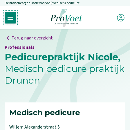
De brancheorganisatie voor de (medisch) pedicure
Overslaan en naar de inhoud gaan
Mijn P
Open hoofdmenu
Ga naar de homepagina
Terug naar overzicht
Professionals
Pedicurepraktijk Nicole,
Medisch pedicure praktijk
Drunen
Medisch pedicure
Willem Alexanderstraat
5