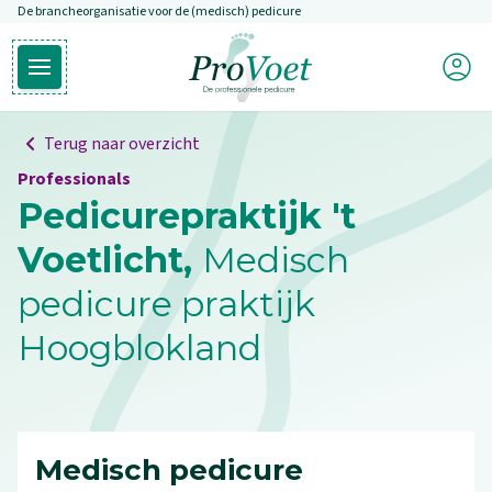
De brancheorganisatie voor de (medisch) pedicure
Overslaan en naar de inhoud gaan
Mijn P
Open hoofdmenu
Ga naar de homepagina
Terug naar overzicht
Professionals
Pedicurepraktijk 't
Voetlicht,
Medisch
pedicure praktijk
Hoogblokland
Medisch pedicure