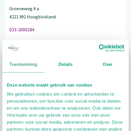
Groeneweg
4
a
4221 MG
Hoogblokland
033-2000184
Schrijf ook een review
Toestemming
Details
Over
Aandachtsgebieden
Deze website maakt gebruik van cookies
We gebruiken cookies om content en advertenties te
Diabetes
Reuma
personaliseren, om functies voor social media te bieden
en om ons websiteverkeer te analyseren. Ook delen we
Extra opties
informatie over uw gebruik van onze site met onze
partners voor social media, adverteren en analyse. Deze
partners kunnen deze gegevens combineren met andere