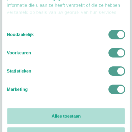
informatie die u aan ze heeft verstrekt of die ze hebben
verzameld op basis van uw gebruik van hun services.
Toestemmingsselectie
Openingstijden
Noodzakelijk
Dag
Tijd
Voorkeuren
Plan je route
Statistieken
Marketing
Reviews
0
reviews
Alles toestaan
Footer
Volg ProVoet