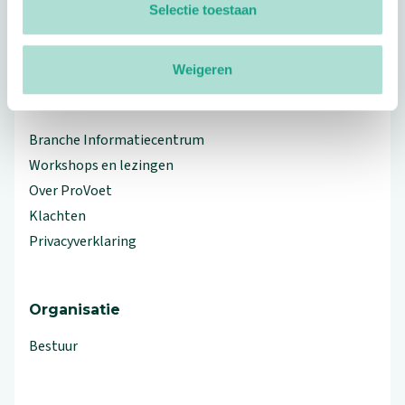
Selectie toestaan
linkedin
facebook
(Let op uitgaande link)
twitter
(Let op uitgaande link)
instagram
(Let op uitgaande link)
(Let op uitgaande link)
Weigeren
Meer ProVoet
Branche Informatiecentrum
Workshops en lezingen
Over ProVoet
Klachten
Privacyverklaring
Organisatie
Bestuur