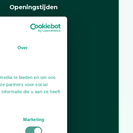
Openingstijden
Dag
Tijd
Plan je route
Over
 media te bieden en om ons
ze partners voor social
nformatie die u aan ze heeft
Marketing