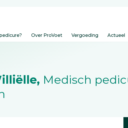
pedicure?
Over ProVoet
Vergoeding
Actueel
lliëlle,
Medisch pedic
n