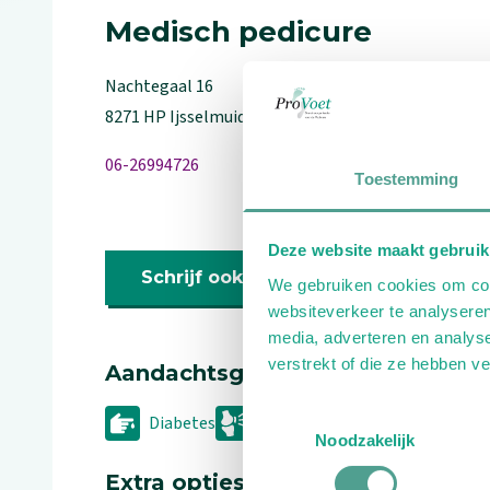
Medisch pedicure
Nachtegaal
16
8271 HP
Ijsselmuiden
06-26994726
Toestemming
Deze website maakt gebruik
Schrijf ook een review
We gebruiken cookies om cont
websiteverkeer te analyseren
media, adverteren en analys
verstrekt of die ze hebben v
Aandachtsgebieden
Toestemmingsselectie
Diabetes
Reuma
Geriatrie
Noodzakelijk
Extra opties