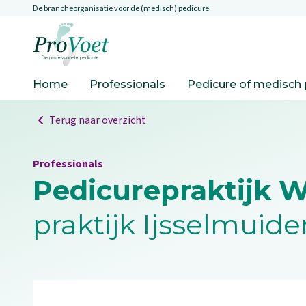
De brancheorganisatie voor de (medisch) pedicure
Overslaan en naar de inhoud gaan
Ga naar de homepagina
Home
Professionals
Pedicure of medisch 
Terug naar overzicht
Professionals
Pedicurepraktijk Wi
praktijk Ijsselmuide