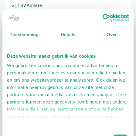
1317 RV
Almere
06-42446758
Toestemming
Details
Over
Schrijf ook een review
Deze website maakt gebruik van cookies
We gebruiken cookies om content en advertenties te
personaliseren, om functies voor social media te bieden
en om ons websiteverkeer te analyseren. Ook delen we
informatie over uw gebruik van onze site met onze
partners voor social media, adverteren en analyse. Deze
partners kunnen deze gegevens combineren met andere
Openingstijden
informatie die u aan ze heeft verstrekt of die ze hebben
verzameld op basis van uw gebruik van hun services.
Dag
Tijd
Plan je route
Toestemmingsselectie