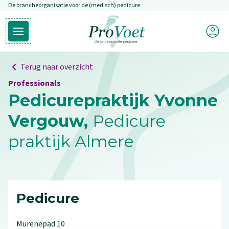
De brancheorganisatie voor de (medisch) pedicure
Overslaan en naar de inhoud gaan
Mijn P
Open hoofdmenu
Ga naar de homepagina
Terug naar overzicht
Professionals
Pedicurepraktijk Yvonne
Vergouw,
Pedicure
praktijk Almere
Pedicure
Murenepad
10