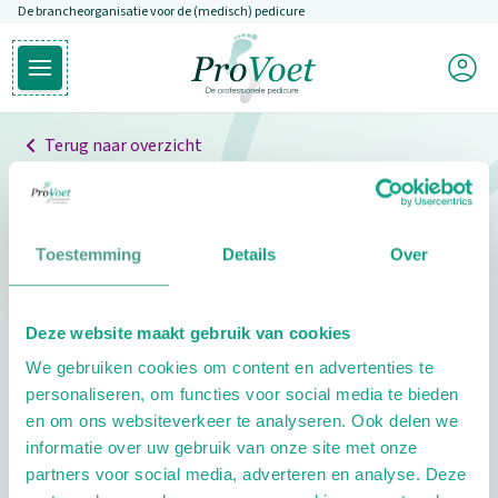
De brancheorganisatie voor de (medisch) pedicure
Overslaan en naar de inhoud gaan
Mijn P
Open hoofdmenu
Ga naar de homepagina
Terug naar overzicht
Professionals
Pedicure niet gevonden
Toestemming
Details
Over
De pedicure die je zoekt kunnen we niet vinden.
Deze website maakt gebruik van cookies
Klik hier om te zoeken naar een andere
We gebruiken cookies om content en advertenties te
pedicure.
personaliseren, om functies voor social media te bieden
en om ons websiteverkeer te analyseren. Ook delen we
informatie over uw gebruik van onze site met onze
partners voor social media, adverteren en analyse. Deze
Footer