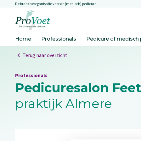
De brancheorganisatie voor de (medisch) pedicure
Overslaan en naar de inhoud gaan
Ga naar de homepagina
Home
Professionals
Pedicure of medisch 
Terug naar overzicht
Professionals
Pedicuresalon Feet
praktijk Almere