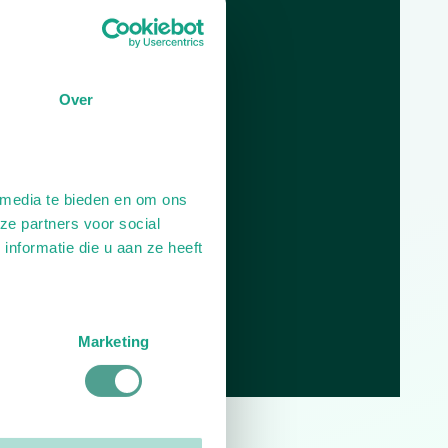
Openingstijden
Dag
Tijd
Over
Plan je route
 media te bieden en om ons
ze partners voor social
nformatie die u aan ze heeft
Marketing