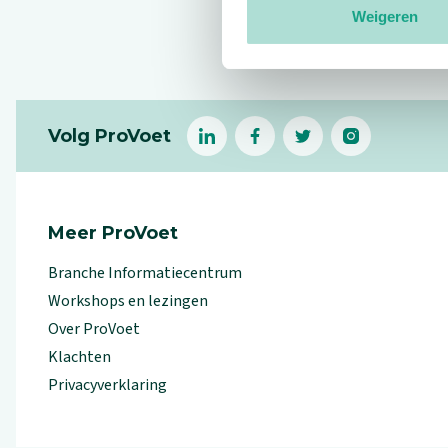
Weigeren
Reviews
Footer
Volg ProVoet
linkedin
facebook
(Let op uitgaande link)
twitter
(Let op uitgaande l
instagram
(Let op uitga
(Le
Meer ProVoet
Branche Informatiecentrum
Workshops en lezingen
Over ProVoet
Klachten
Privacyverklaring