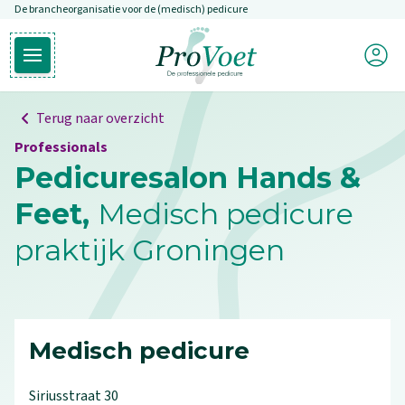
De brancheorganisatie voor de (medisch) pedicure
Overslaan en naar de inhoud gaan
Mijn P
Open hoofdmenu
Ga naar de homepagina
Terug naar overzicht
Professionals
Pedicuresalon Hands &
Feet,
Medisch pedicure
praktijk Groningen
Medisch pedicure
Siriusstraat
30