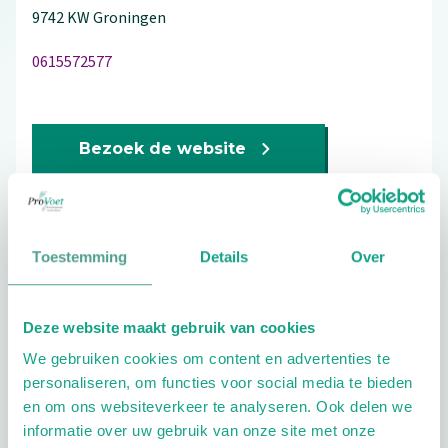
9742 KW
Groningen
0615572577
Bezoek de website
Schrijf ook een review
Toestemming
Details
Over
Aandachtsgebieden
Deze website maakt gebruik van cookies
Diabetes
Reuma
Sport
Wellness
We gebruiken cookies om content en advertenties te
Geriatrie
Kinderen
personaliseren, om functies voor social media te bieden
en om ons websiteverkeer te analyseren. Ook delen we
Extra opties
informatie over uw gebruik van onze site met onze