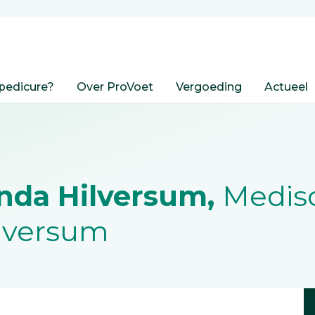
pedicure?
Over ProVoet
Vergoeding
Actueel
anda Hilversum,
Medis
ilversum