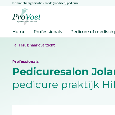
De brancheorganisatie voor de (medisch) pedicure
Overslaan en naar de inhoud gaan
Ga naar de homepagina
Home
Professionals
Pedicure of medisch 
Terug naar overzicht
Professionals
Pedicuresalon Jol
pedicure praktijk H