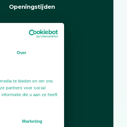
Openingstijden
Dag
Tijd
Plan je route
Over
 media te bieden en om ons
ze partners voor social
nformatie die u aan ze heeft
Marketing