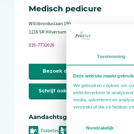
Medisch pedicure
Willibrorduslaan
190
1216 SR
Hilversum
035-7732026
Toestemming
Bezoek de website
Deze website maakt gebruik
We gebruiken cookies om cont
Schrijf ook een review
websiteverkeer te analyseren
media, adverteren en analys
verstrekt of die ze hebben v
Aandachtsgebieden
Toestemmingsselectie
Noodzakelijk
Diabetes
Reuma