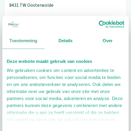
8431 TW
Oosterwolde
06-83221706
Toestemming
Details
Over
Bezoek de website
Deze website maakt gebruik van cookies
Schrijf ook een review
We gebruiken cookies om content en advertenties te
personaliseren, om functies voor social media te bieden
en om ons websiteverkeer te analyseren. Ook delen we
informatie over uw gebruik van onze site met onze
partners voor social media, adverteren en analyse. Deze
partners kunnen deze gegevens combineren met andere
informatie die u aan ze heeft verstrekt of die ze hebben
Openingstijden
verzameld op basis van uw gebruik van hun services.
Dag
Tijd