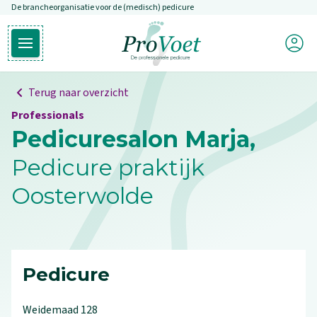
De brancheorganisatie voor de (medisch) pedicure
Overslaan en naar de inhoud gaan
Mijn P
Open hoofdmenu
Ga naar de homepagina
Terug naar overzicht
Professionals
Pedicuresalon Marja,
Pedicure praktijk
Oosterwolde
Pedicure
Weidemaad
128