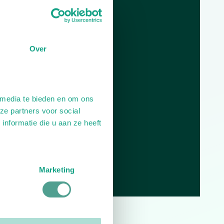
Dag
Tijd
Plan je route
Over
 media te bieden en om ons
ze partners voor social
nformatie die u aan ze heeft
Marketing