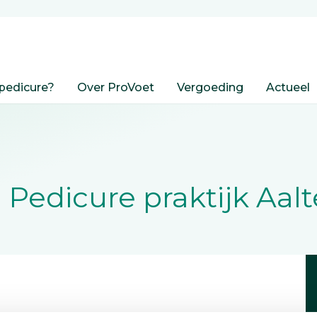
pedicure?
Over ProVoet
Vergoeding
Actueel
,
Pedicure praktijk Aal