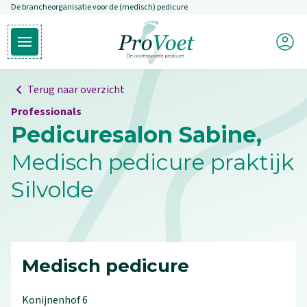
De brancheorganisatie voor de (medisch) pedicure
Overslaan en naar de inhoud gaan
Mijn P
Open hoofdmenu
Ga naar de homepagina
Terug naar overzicht
Professionals
Pedicuresalon Sabine,
Medisch pedicure praktijk
Silvolde
Medisch pedicure
Konijnenhof
6