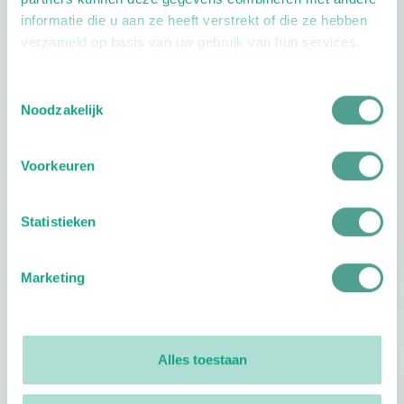
informatie die u aan ze heeft verstrekt of die ze hebben
verzameld op basis van uw gebruik van hun services.
Toestemmingsselectie
Openingstijden
Noodzakelijk
Dag
Tijd
Voorkeuren
Plan je route
Statistieken
Marketing
Reviews
0
reviews
Alles toestaan
Footer