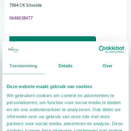
7064 CK
Silvolde
0648038477
Bezoek de website
Schrijf ook een review
Toestemming
Details
Over
Deze website maakt gebruik van cookies
Aandachtsgebieden
We gebruiken cookies om content en advertenties te
Diabetes
Reuma
Wellness
personaliseren, om functies voor social media te bieden
en om ons websiteverkeer te analyseren. Ook delen we
Extra opties
informatie over uw gebruik van onze site met onze
partners voor social media, adverteren en analyse. Deze
partners kunnen deze gegevens combineren met andere