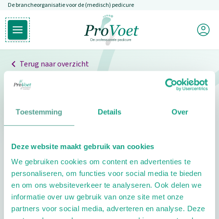
De brancheorganisatie voor de (medisch) pedicure
Overslaan en naar de inhoud gaan
Mijn P
Open hoofdmenu
Ga naar de homepagina
Terug naar overzicht
Professionals
Pedicure niet gevonden
Toestemming
Details
Over
De pedicure die je zoekt kunnen we niet vinden.
Deze website maakt gebruik van cookies
Klik hier om te zoeken naar een andere
We gebruiken cookies om content en advertenties te
pedicure.
personaliseren, om functies voor social media te bieden
en om ons websiteverkeer te analyseren. Ook delen we
informatie over uw gebruik van onze site met onze
partners voor social media, adverteren en analyse. Deze
Footer