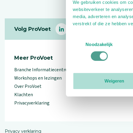
We gebruiken cookies om cont
websiteverkeer te analyseren
media, adverteren en analys
Footer
verstrekt of die ze hebben v
Volg ProVoet
linkedin
facebook
(Let op uitgaande link)
twitter
(Let op uitgaande l
instagram
(Let op uitga
(Le
Toestemmingsselectie
Noodzakelijk
Meer ProVoet
Branche Informatiecentrum
Workshops en lezingen
Weigeren
Over ProVoet
Klachten
Privacyverklaring
Privacy verklaring