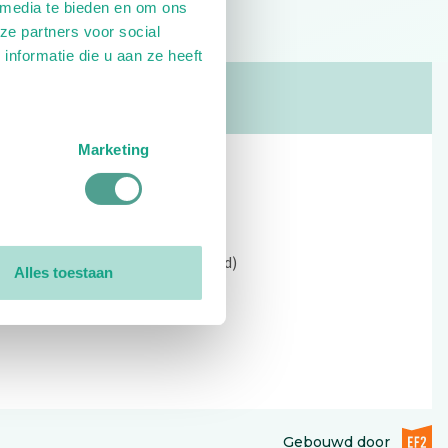
 media te bieden en om ons
ze partners voor social
nformatie die u aan ze heeft
Marketing
Contact
Kerkewijk 69, 3901 EC Veenendaal
Open: 09:00 - 12:30 (alleen ochtend)
Alles toestaan
Tel: 0318-551369
Contact:
contactformulier
EF2 (op
Gebouwd door