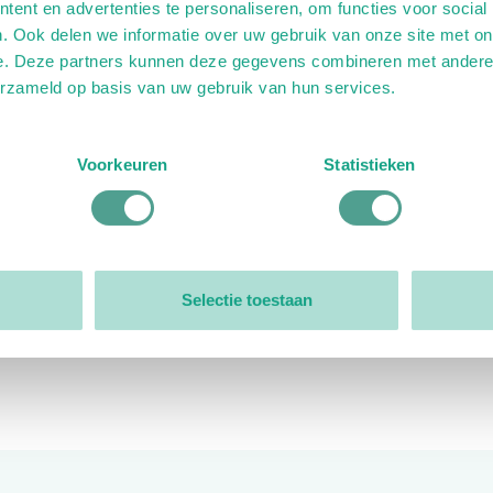
ent en advertenties te personaliseren, om functies voor social
. Ook delen we informatie over uw gebruik van onze site met on
e. Deze partners kunnen deze gegevens combineren met andere i
erzameld op basis van uw gebruik van hun services.
ink)
ande link)
t op uitgaande link)
Voorkeuren
Statistieken
Organisatie
Bestuur
Selectie toestaan