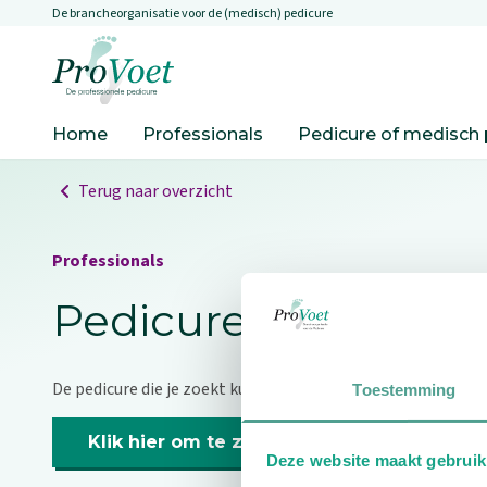
De brancheorganisatie voor de (medisch) pedicure
Overslaan en naar de inhoud gaan
Ga naar de homepagina
Home
Professionals
Pedicure of medisch 
Terug naar overzicht
Professionals
Pedicure niet gevo
De pedicure die je zoekt kunnen we niet vinden.
Toestemming
Klik hier om te zoeken naar een andere p
Deze website maakt gebruik