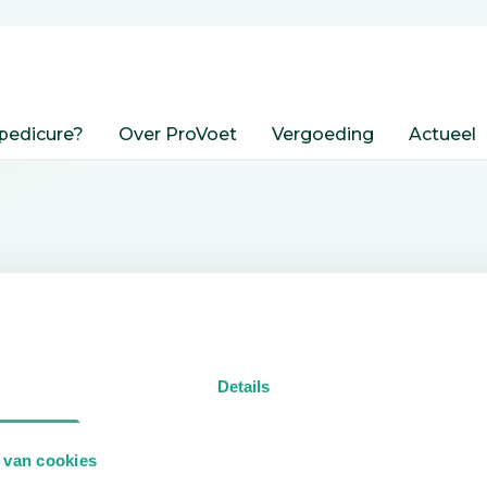
pedicure?
Over ProVoet
Vergoeding
Actueel
nden
Details
edicure.
 van cookies