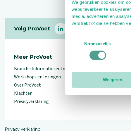
We gebruiken cookies om cont
websiteverkeer te analyseren
media, adverteren en analys
Footer
verstrekt of die ze hebben v
Volg ProVoet
linkedin
facebook
(Let op uitgaande link)
twitter
(Let op uitgaande l
instagram
(Let op uitga
(Le
Toestemmingsselectie
Noodzakelijk
Meer ProVoet
Branche Informatiecentrum
Workshops en lezingen
Weigeren
Over ProVoet
Klachten
Privacyverklaring
Privacy verklaring