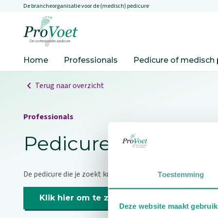
De brancheorganisatie voor de (medisch) pedicure
Overslaan en naar de inhoud gaan
Ga naar de homepagina
Home
Professionals
Pedicure of medisch 
Terug naar overzicht
Professionals
Pedicure niet gevo
De pedicure die je zoekt kunnen we niet vinden.
Toestemming
Klik hier om te zoeken naar een andere p
Deze website maakt gebruik