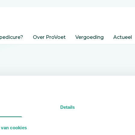
pedicure?
Over ProVoet
Vergoeding
Actueel
nden
Details
edicure.
 van cookies