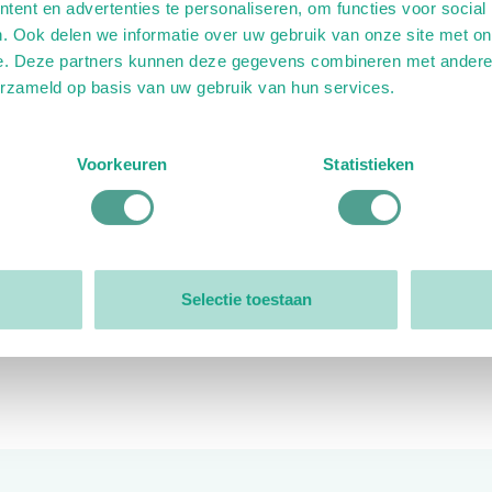
ent en advertenties te personaliseren, om functies voor social
. Ook delen we informatie over uw gebruik van onze site met on
e. Deze partners kunnen deze gegevens combineren met andere i
erzameld op basis van uw gebruik van hun services.
ink)
ande link)
t op uitgaande link)
Voorkeuren
Statistieken
Organisatie
Bestuur
Selectie toestaan