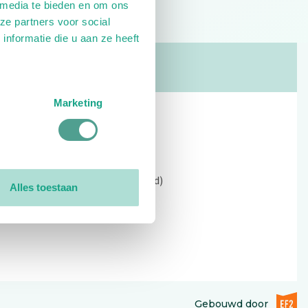
 media te bieden en om ons
ze partners voor social
nformatie die u aan ze heeft
Marketing
Contact
Kerkewijk 69, 3901 EC Veenendaal
Open: 09:00 - 12:30 (alleen ochtend)
Alles toestaan
Tel: 0318-551369
Contact:
contactformulier
EF2 (op
Gebouwd door