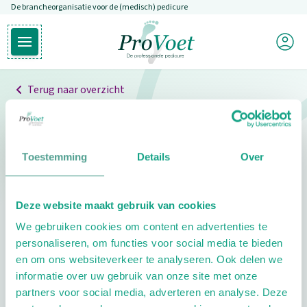
De brancheorganisatie voor de (medisch) pedicure
Overslaan en naar de inhoud gaan
Mijn P
Open hoofdmenu
Ga naar de homepagina
Terug naar overzicht
Professionals
Pedicure niet gevonden
Toestemming
Details
Over
De pedicure die je zoekt kunnen we niet vinden.
Deze website maakt gebruik van cookies
Klik hier om te zoeken naar een andere
We gebruiken cookies om content en advertenties te
pedicure.
personaliseren, om functies voor social media te bieden
en om ons websiteverkeer te analyseren. Ook delen we
informatie over uw gebruik van onze site met onze
partners voor social media, adverteren en analyse. Deze
Footer