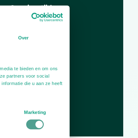
Openingstijden
Dag
Tijd
Plan je route
Over
 media te bieden en om ons
ze partners voor social
nformatie die u aan ze heeft
Marketing