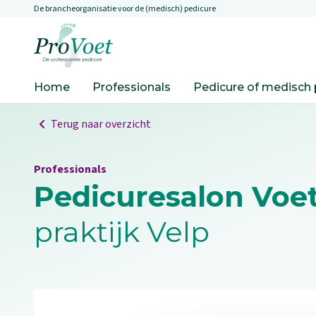
De brancheorganisatie voor de (medisch) pedicure
Overslaan en naar de inhoud gaan
Ga naar de homepagina
Home
Professionals
Pedicure of medisch 
Terug naar overzicht
Professionals
Pedicuresalon Voet
praktijk Velp