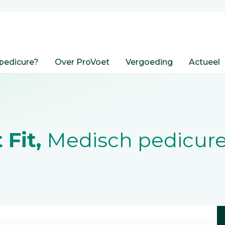
pedicure?
Over ProVoet
Vergoeding
Actueel
 Fit,
Medisch pedicur