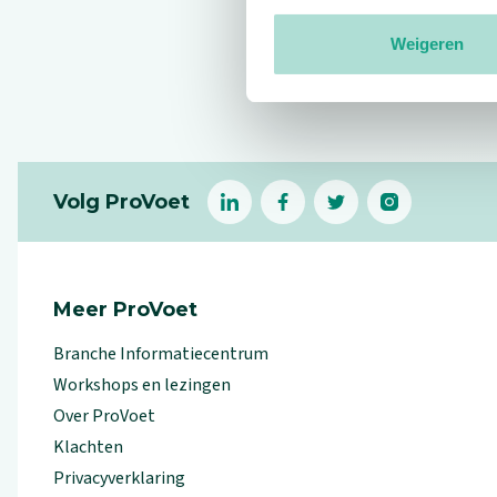
Weigeren
Reviews
Footer
Volg ProVoet
linkedin
facebook
(Let op uitgaande link)
twitter
(Let op uitgaande l
instagram
(Let op uitga
(Le
Meer ProVoet
Branche Informatiecentrum
Workshops en lezingen
Over ProVoet
Klachten
Privacyverklaring