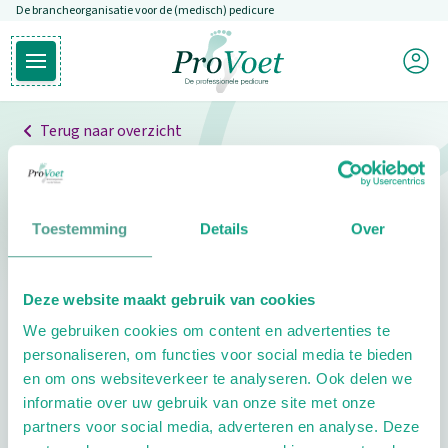
De brancheorganisatie voor de (medisch) pedicure
Overslaan en naar de inhoud gaan
Mijn P
Open hoofdmenu
Ga naar de homepagina
Terug naar overzicht
Professionals
Pedicure niet gevonden
Toestemming
Details
Over
De pedicure die je zoekt kunnen we niet vinden.
Deze website maakt gebruik van cookies
Klik hier om te zoeken naar een andere
We gebruiken cookies om content en advertenties te
pedicure.
personaliseren, om functies voor social media te bieden
en om ons websiteverkeer te analyseren. Ook delen we
informatie over uw gebruik van onze site met onze
partners voor social media, adverteren en analyse. Deze
Footer