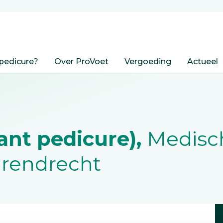
pedicure?
Over ProVoet
Vergoeding
Actueel
ant pedicure),
Medisc
arendrecht