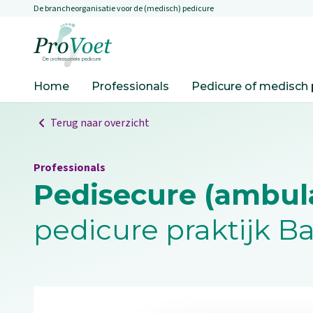
De brancheorganisatie voor de (medisch) pedicure
Overslaan en naar de inhoud gaan
Ga naar de homepagina
Home
Professionals
Pedicure of medisch 
Terug naar overzicht
Professionals
Pedisecure (ambul
pedicure praktijk B