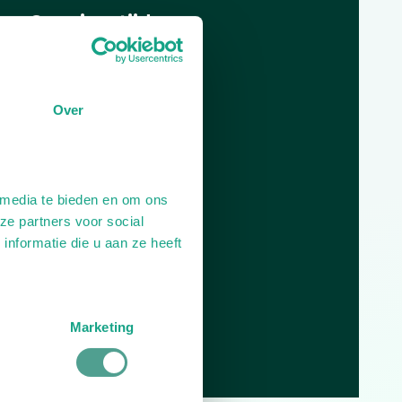
Openingstijden
Dag
Tijd
Plan je route
Over
 media te bieden en om ons
ze partners voor social
nformatie die u aan ze heeft
Marketing