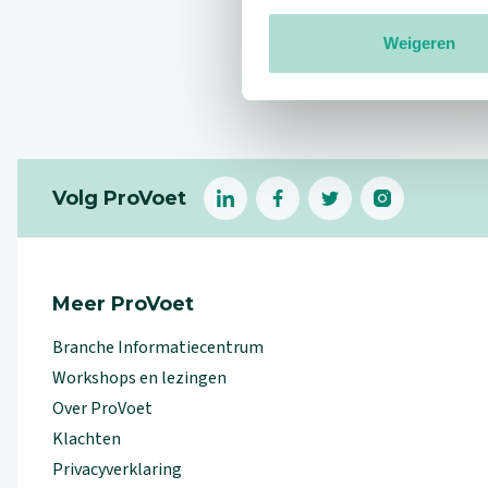
Weigeren
Reviews
Footer
Volg ProVoet
linkedin
facebook
(Let op uitgaande link)
twitter
(Let op uitgaande l
instagram
(Let op uitga
(Le
Meer ProVoet
Branche Informatiecentrum
Workshops en lezingen
Over ProVoet
Klachten
Privacyverklaring