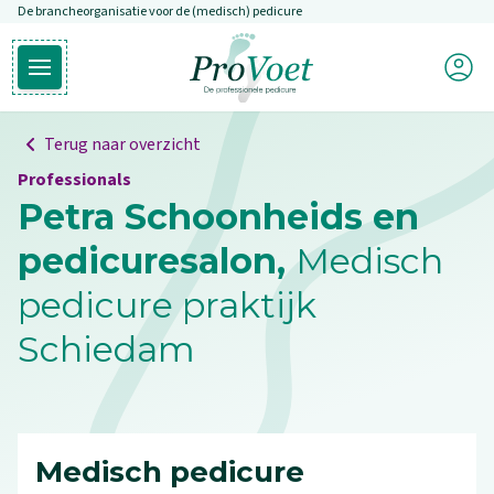
De brancheorganisatie voor de (medisch) pedicure
Overslaan en naar de inhoud gaan
Mijn P
Open hoofdmenu
Ga naar de homepagina
Terug naar overzicht
Professionals
Petra Schoonheids en
pedicuresalon,
Medisch
pedicure praktijk
Schiedam
Medisch pedicure