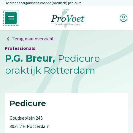
De brancheorganisatie voor de (medisch) pedicure
Overslaan en naar de inhoud gaan
Mijn P
Open hoofdmenu
Ga naar de homepagina
Terug naar overzicht
Professionals
P.G. Breur,
Pedicure
praktijk Rotterdam
Pedicure
Goudseplein
245
3031 ZH
Rotterdam