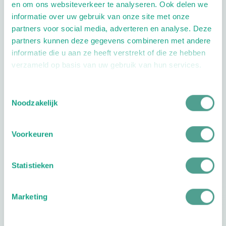
en om ons websiteverkeer te analyseren. Ook delen we
informatie over uw gebruik van onze site met onze
Plan je route
partners voor social media, adverteren en analyse. Deze
partners kunnen deze gegevens combineren met andere
informatie die u aan ze heeft verstrekt of die ze hebben
verzameld op basis van uw gebruik van hun services.
Toestemmingsselectie
10.0
Reviews
1
reviews
Noodzakelijk
10
Voorkeuren
Sil Br
Your rating
1 stars
2 stars
3 stars
4 stars
5 stars
Geweldig
Statistieken
goede
pedicure! Ik
Marketing
kom al 15
jaar bij haar