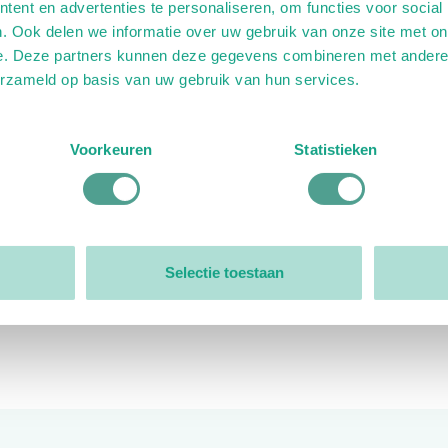
ent en advertenties te personaliseren, om functies voor social
. Ook delen we informatie over uw gebruik van onze site met on
e. Deze partners kunnen deze gegevens combineren met andere i
erzameld op basis van uw gebruik van hun services.
ink)
ande link)
t op uitgaande link)
Voorkeuren
Statistieken
Organisatie
Bestuur
Selectie toestaan