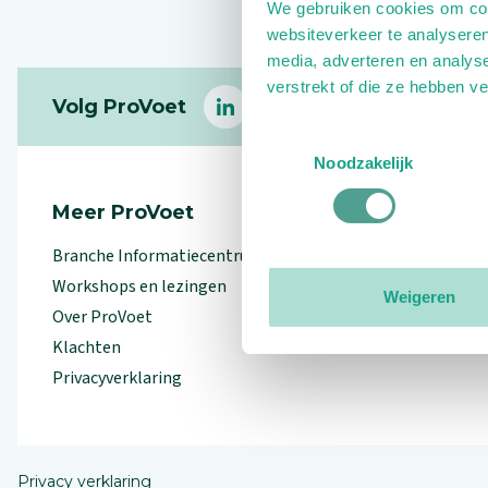
We gebruiken cookies om cont
websiteverkeer te analyseren
media, adverteren en analys
Footer
verstrekt of die ze hebben v
Volg ProVoet
linkedin
facebook
(Let op uitgaande link)
twitter
(Let op uitgaande l
instagram
(Let op uitga
(Le
Toestemmingsselectie
Noodzakelijk
Meer ProVoet
Branche Informatiecentrum
Workshops en lezingen
Weigeren
Over ProVoet
Klachten
Privacyverklaring
Privacy verklaring