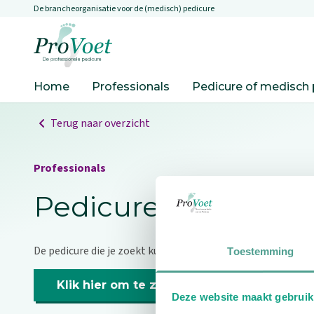
De brancheorganisatie voor de (medisch) pedicure
Overslaan en naar de inhoud gaan
Ga naar de homepagina
Home
Professionals
Pedicure of medisch 
Terug naar overzicht
Professionals
Pedicure niet gevo
De pedicure die je zoekt kunnen we niet vinden.
Toestemming
Klik hier om te zoeken naar een andere p
Deze website maakt gebruik