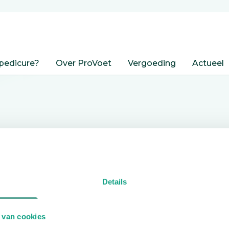
pedicure?
Over ProVoet
Vergoeding
Actueel
nden
Details
edicure.
 van cookies