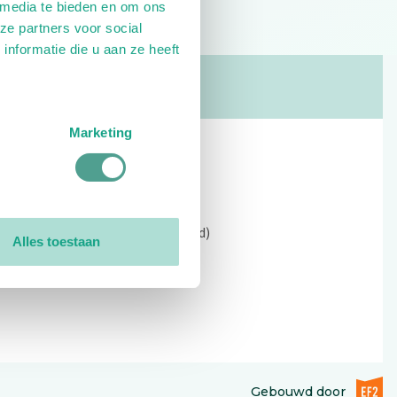
 media te bieden en om ons
ze partners voor social
nformatie die u aan ze heeft
Marketing
Contact
Kerkewijk 69, 3901 EC Veenendaal
Open: 09:00 - 12:30 (alleen ochtend)
Alles toestaan
Tel: 0318-551369
Contact:
contactformulier
EF2 (op
Gebouwd door