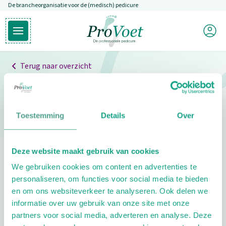
De brancheorganisatie voor de (medisch) pedicure
Overslaan en naar de inhoud gaan
Mijn P
Open hoofdmenu
Ga naar de homepagina
Terug naar overzicht
Professionals
Pedicure niet gevonden
Toestemming
Details
Over
De pedicure die je zoekt kunnen we niet vinden.
Deze website maakt gebruik van cookies
Klik hier om te zoeken naar een andere
We gebruiken cookies om content en advertenties te
pedicure.
personaliseren, om functies voor social media te bieden
en om ons websiteverkeer te analyseren. Ook delen we
informatie over uw gebruik van onze site met onze
partners voor social media, adverteren en analyse. Deze
Footer