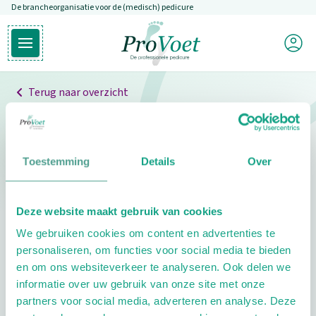
De brancheorganisatie voor de (medisch) pedicure
Overslaan en naar de inhoud gaan
Mijn P
Open hoofdmenu
Ga naar de homepagina
Terug naar overzicht
Professionals
Pedicure niet gevonden
Toestemming
Details
Over
De pedicure die je zoekt kunnen we niet vinden.
Deze website maakt gebruik van cookies
Klik hier om te zoeken naar een andere
We gebruiken cookies om content en advertenties te
pedicure.
personaliseren, om functies voor social media te bieden
en om ons websiteverkeer te analyseren. Ook delen we
informatie over uw gebruik van onze site met onze
partners voor social media, adverteren en analyse. Deze
Footer