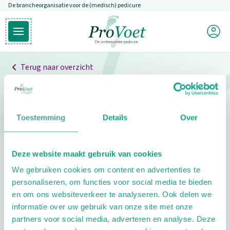
De brancheorganisatie voor de (medisch) pedicure
Overslaan en naar de inhoud gaan
Mijn P
Open hoofdmenu
Ga naar de homepagina
Terug naar overzicht
Professionals
Pedicure niet gevonden
Toestemming
Details
Over
De pedicure die je zoekt kunnen we niet vinden.
Deze website maakt gebruik van cookies
Klik hier om te zoeken naar een andere
We gebruiken cookies om content en advertenties te
pedicure.
personaliseren, om functies voor social media te bieden
en om ons websiteverkeer te analyseren. Ook delen we
informatie over uw gebruik van onze site met onze
partners voor social media, adverteren en analyse. Deze
Footer