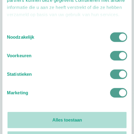
partners kunnen deze gegevens combineren met andere
informatie die u aan ze heeft verstrekt of die ze hebben
verzameld op basis van uw gebruik van hun services.
Toestemmingsselectie
Openingstijden
Noodzakelijk
Dag
Tijd
Voorkeuren
Plan je route
Statistieken
Marketing
Reviews
0
reviews
Alles toestaan
Footer