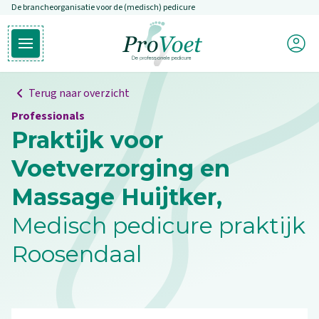
De brancheorganisatie voor de (medisch) pedicure
Overslaan en naar de inhoud gaan
Mijn P
Open hoofdmenu
Ga naar de homepagina
Terug naar overzicht
Professionals
Praktijk voor
Voetverzorging en
Massage Huijtker,
Medisch pedicure praktijk
Roosendaal