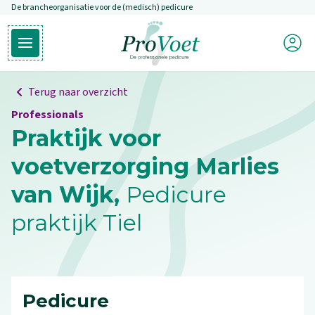
De brancheorganisatie voor de (medisch) pedicure
Overslaan en naar de inhoud gaan
Mijn P
Open hoofdmenu
Ga naar de homepagina
Terug naar overzicht
Professionals
Praktijk voor
voetverzorging Marlies
van Wijk,
Pedicure
praktijk Tiel
Pedicure