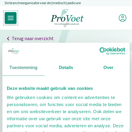
De brancheorganisatie voor de (medisch) pedicure
Overslaan en naar de inhoud gaan
Mijn P
Open hoofdmenu
Ga naar de homepagina
Terug naar overzicht
Professionals
Pedicure niet gevonden
Toestemming
Details
Over
De pedicure die je zoekt kunnen we niet vinden.
Deze website maakt gebruik van cookies
Klik hier om te zoeken naar een andere
We gebruiken cookies om content en advertenties te
pedicure.
personaliseren, om functies voor social media te bieden
en om ons websiteverkeer te analyseren. Ook delen we
informatie over uw gebruik van onze site met onze
partners voor social media, adverteren en analyse. Deze
Footer