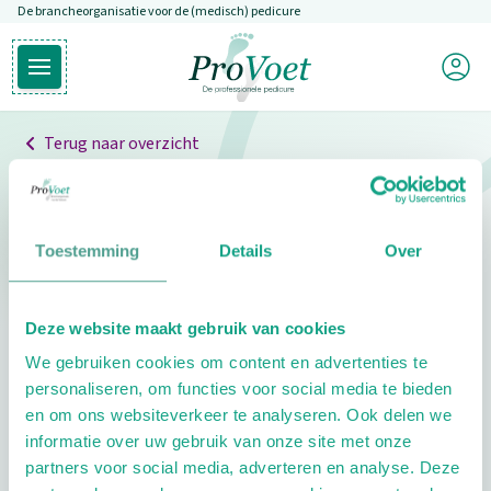
De brancheorganisatie voor de (medisch) pedicure
Overslaan en naar de inhoud gaan
Mijn P
Open hoofdmenu
Ga naar de homepagina
Terug naar overzicht
Professionals
Pedicure niet gevonden
Toestemming
Details
Over
De pedicure die je zoekt kunnen we niet vinden.
Deze website maakt gebruik van cookies
Klik hier om te zoeken naar een andere
We gebruiken cookies om content en advertenties te
pedicure.
personaliseren, om functies voor social media te bieden
en om ons websiteverkeer te analyseren. Ook delen we
informatie over uw gebruik van onze site met onze
partners voor social media, adverteren en analyse. Deze
Footer