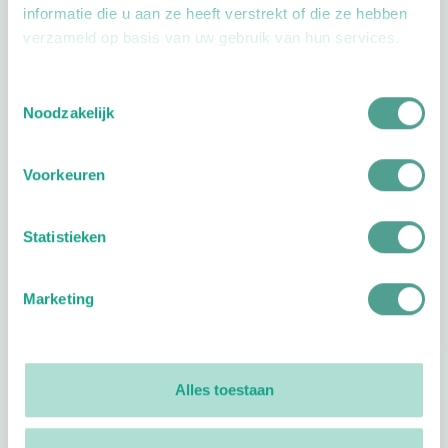
informatie die u aan ze heeft verstrekt of die ze hebben
verzameld op basis van uw gebruik van hun services.
Toestemmingsselectie
Openingstijden
Noodzakelijk
Dag
Tijd
Voorkeuren
Plan je route
Statistieken
Marketing
Reviews
0
reviews
Alles toestaan
Footer
Volg ProVoet