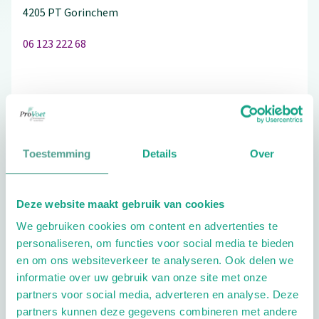
4205 PT
Gorinchem
06 123 222 68
Schrijf ook een review
Toestemming
Details
Over
Aandachtsgebieden
Deze website maakt gebruik van cookies
Diabetes
Reuma
Sport
Geriatrie
We gebruiken cookies om content en advertenties te
Kinderen
personaliseren, om functies voor social media te bieden
en om ons websiteverkeer te analyseren. Ook delen we
Extra opties
informatie over uw gebruik van onze site met onze
partners voor social media, adverteren en analyse. Deze
partners kunnen deze gegevens combineren met andere