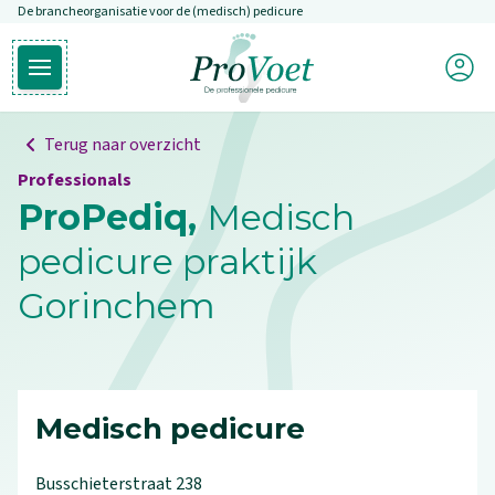
De brancheorganisatie voor de (medisch) pedicure
Overslaan en naar de inhoud gaan
Mijn P
Open hoofdmenu
Ga naar de homepagina
Terug naar overzicht
Professionals
ProPediq,
Medisch
pedicure praktijk
Gorinchem
Medisch pedicure
Busschieterstraat
238