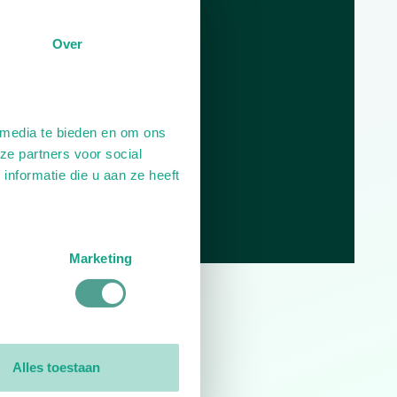
Dag
Tijd
Over
Plan je route
 media te bieden en om ons
ze partners voor social
nformatie die u aan ze heeft
Marketing
0
reviews
Alles toestaan