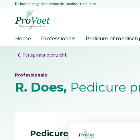
De brancheorganisatie voor de (medisch) pedicure
Overslaan en naar de inhoud gaan
Ga naar de homepagina
Home
Professionals
Pedicure of medisch 
Terug naar overzicht
Professionals
R. Does,
Pedicure pr
Pedicure