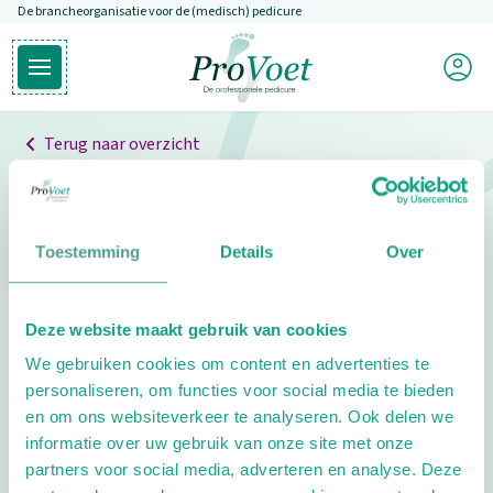
De brancheorganisatie voor de (medisch) pedicure
Overslaan en naar de inhoud gaan
Mijn P
Open hoofdmenu
Ga naar de homepagina
Terug naar overzicht
Professionals
Pedicure niet gevonden
Toestemming
Details
Over
De pedicure die je zoekt kunnen we niet vinden.
Deze website maakt gebruik van cookies
Klik hier om te zoeken naar een andere
We gebruiken cookies om content en advertenties te
pedicure.
personaliseren, om functies voor social media te bieden
en om ons websiteverkeer te analyseren. Ook delen we
informatie over uw gebruik van onze site met onze
partners voor social media, adverteren en analyse. Deze
Footer