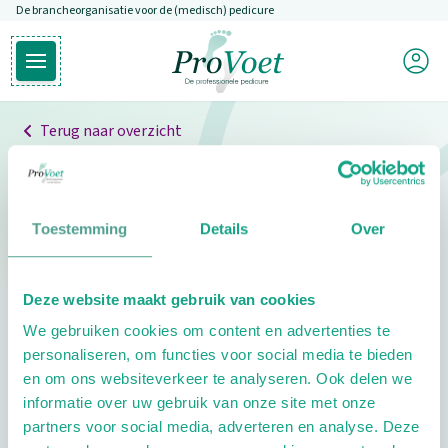
De brancheorganisatie voor de (medisch) pedicure
Overslaan en naar de inhoud gaan
Mijn P
Open hoofdmenu
Ga naar de homepagina
Terug naar overzicht
Professionals
Pedicure niet gevonden
Toestemming
Details
Over
De pedicure die je zoekt kunnen we niet vinden.
Deze website maakt gebruik van cookies
Klik hier om te zoeken naar een andere
We gebruiken cookies om content en advertenties te
pedicure.
personaliseren, om functies voor social media te bieden
en om ons websiteverkeer te analyseren. Ook delen we
informatie over uw gebruik van onze site met onze
partners voor social media, adverteren en analyse. Deze
Footer