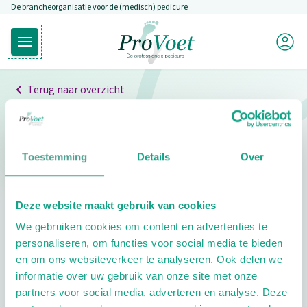
De brancheorganisatie voor de (medisch) pedicure
Overslaan en naar de inhoud gaan
Mijn P
Open hoofdmenu
Ga naar de homepagina
Terug naar overzicht
Professionals
Pedicure niet gevonden
Toestemming
Details
Over
De pedicure die je zoekt kunnen we niet vinden.
Deze website maakt gebruik van cookies
Klik hier om te zoeken naar een andere
We gebruiken cookies om content en advertenties te
pedicure.
personaliseren, om functies voor social media te bieden
en om ons websiteverkeer te analyseren. Ook delen we
informatie over uw gebruik van onze site met onze
partners voor social media, adverteren en analyse. Deze
Footer