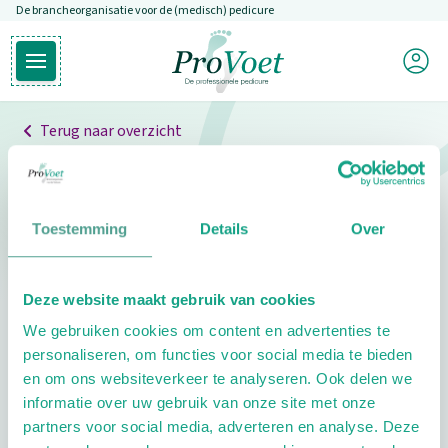
De brancheorganisatie voor de (medisch) pedicure
Overslaan en naar de inhoud gaan
Mijn P
Open hoofdmenu
Ga naar de homepagina
Terug naar overzicht
Professionals
Pedicure niet gevonden
Toestemming
Details
Over
De pedicure die je zoekt kunnen we niet vinden.
Deze website maakt gebruik van cookies
Klik hier om te zoeken naar een andere
We gebruiken cookies om content en advertenties te
pedicure.
personaliseren, om functies voor social media te bieden
en om ons websiteverkeer te analyseren. Ook delen we
informatie over uw gebruik van onze site met onze
partners voor social media, adverteren en analyse. Deze
Footer