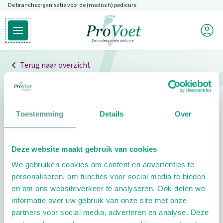
De brancheorganisatie voor de (medisch) pedicure
Overslaan en naar de inhoud gaan
Mijn P
Open hoofdmenu
Ga naar de homepagina
Terug naar overzicht
Professionals
Pedicure niet gevonden
Toestemming
Details
Over
De pedicure die je zoekt kunnen we niet vinden.
Deze website maakt gebruik van cookies
Klik hier om te zoeken naar een andere
We gebruiken cookies om content en advertenties te
pedicure.
personaliseren, om functies voor social media te bieden
en om ons websiteverkeer te analyseren. Ook delen we
informatie over uw gebruik van onze site met onze
partners voor social media, adverteren en analyse. Deze
Footer