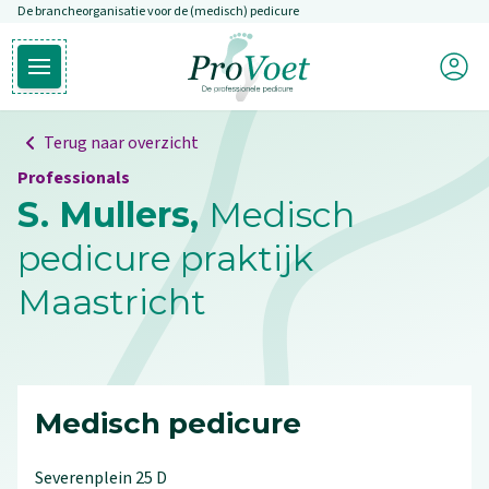
De brancheorganisatie voor de (medisch) pedicure
Overslaan en naar de inhoud gaan
Mijn P
Open hoofdmenu
Ga naar de homepagina
Terug naar overzicht
Professionals
S. Mullers,
Medisch
pedicure praktijk
Maastricht
Medisch pedicure
Severenplein
25
D