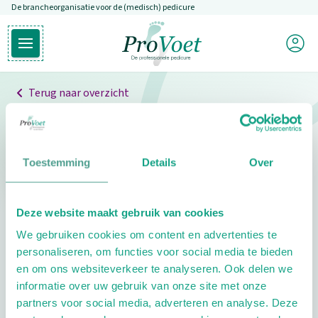
De brancheorganisatie voor de (medisch) pedicure
Overslaan en naar de inhoud gaan
Mijn P
Open hoofdmenu
Ga naar de homepagina
Terug naar overzicht
Professionals
Pedicure niet gevonden
Toestemming
Details
Over
De pedicure die je zoekt kunnen we niet vinden.
Deze website maakt gebruik van cookies
Klik hier om te zoeken naar een andere
We gebruiken cookies om content en advertenties te
pedicure.
personaliseren, om functies voor social media te bieden
en om ons websiteverkeer te analyseren. Ook delen we
informatie over uw gebruik van onze site met onze
partners voor social media, adverteren en analyse. Deze
Footer