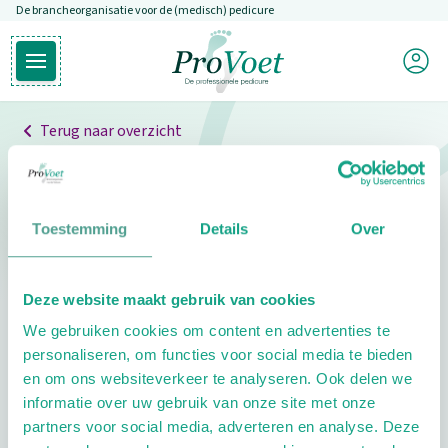
De brancheorganisatie voor de (medisch) pedicure
Overslaan en naar de inhoud gaan
Mijn P
Open hoofdmenu
Ga naar de homepagina
Terug naar overzicht
Professionals
Pedicure niet gevonden
Toestemming
Details
Over
De pedicure die je zoekt kunnen we niet vinden.
Deze website maakt gebruik van cookies
Klik hier om te zoeken naar een andere
We gebruiken cookies om content en advertenties te
pedicure.
personaliseren, om functies voor social media te bieden
en om ons websiteverkeer te analyseren. Ook delen we
informatie over uw gebruik van onze site met onze
partners voor social media, adverteren en analyse. Deze
Footer