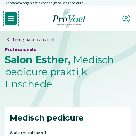
De brancheorganisatie voor de (medisch) pedicure
Overslaan en naar de inhoud gaan
Mijn P
Open hoofdmenu
Ga naar de homepagina
Terug naar overzicht
Professionals
Salon Esther,
Medisch
pedicure praktijk
Enschede
Medisch pedicure
Watermuntlaan
1