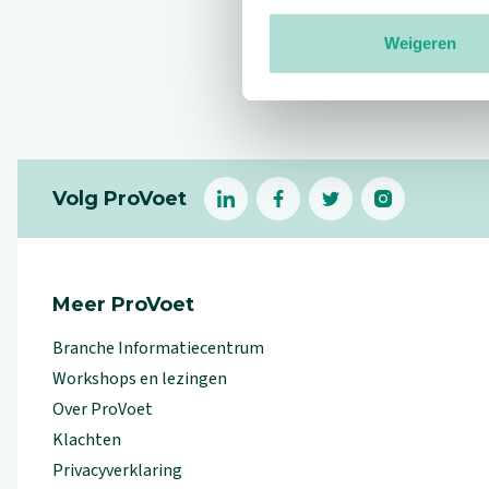
Weigeren
Reviews
Footer
Volg ProVoet
linkedin
facebook
(Let op uitgaande link)
twitter
(Let op uitgaande l
instagram
(Let op uitga
(Le
Meer ProVoet
Branche Informatiecentrum
Workshops en lezingen
Over ProVoet
Klachten
Privacyverklaring