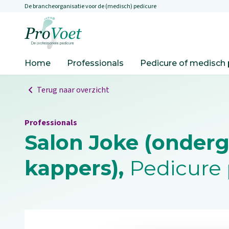
De brancheorganisatie voor de (medisch) pedicure
Overslaan en naar de inhoud gaan
Ga naar de homepagina
Home
Professionals
Pedicure of medisch 
Terug naar overzicht
Professionals
Salon Joke (onderg
kappers),
Pedicure 