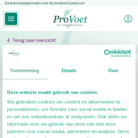
De brancheorganisatie voor de (medisch) pedicure
Overslaan en naar de inhoud gaan
Mijn P
Open hoofdmenu
Ga naar de homepagina
Terug naar overzicht
Professionals
Pedicure niet gevonden
Toestemming
Details
Over
De pedicure die je zoekt kunnen we niet vinden.
Deze website maakt gebruik van cookies
Klik hier om te zoeken naar een andere
We gebruiken cookies om content en advertenties te
pedicure.
personaliseren, om functies voor social media te bieden
en om ons websiteverkeer te analyseren. Ook delen we
informatie over uw gebruik van onze site met onze
partners voor social media, adverteren en analyse. Deze
Footer