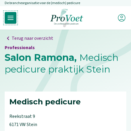
De brancheorganisatie voor de (medisch) pedicure
Overslaan en naar de inhoud gaan
Mijn P
Open hoofdmenu
Ga naar de homepagina
Terug naar overzicht
Professionals
Salon Ramona,
Medisch
pedicure praktijk Stein
Medisch pedicure
Reekstraat
9
6171 VW
Stein