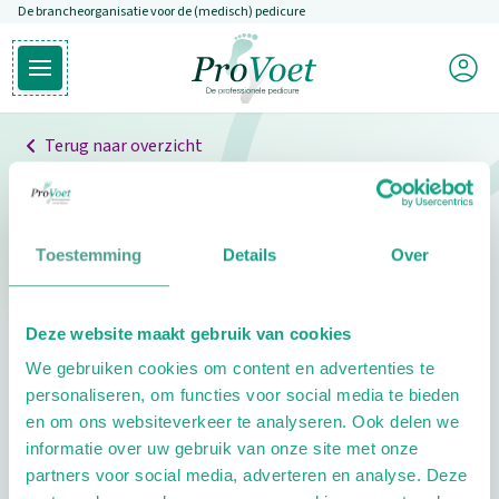
De brancheorganisatie voor de (medisch) pedicure
Overslaan en naar de inhoud gaan
Mijn P
Open hoofdmenu
Ga naar de homepagina
Terug naar overzicht
Professionals
Pedicure niet gevonden
Toestemming
Details
Over
De pedicure die je zoekt kunnen we niet vinden.
Deze website maakt gebruik van cookies
Klik hier om te zoeken naar een andere
We gebruiken cookies om content en advertenties te
pedicure.
personaliseren, om functies voor social media te bieden
en om ons websiteverkeer te analyseren. Ook delen we
informatie over uw gebruik van onze site met onze
partners voor social media, adverteren en analyse. Deze
Footer