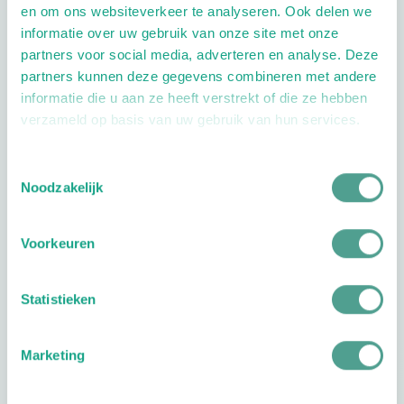
en om ons websiteverkeer te analyseren. Ook delen we
informatie over uw gebruik van onze site met onze
partners voor social media, adverteren en analyse. Deze
partners kunnen deze gegevens combineren met andere
informatie die u aan ze heeft verstrekt of die ze hebben
verzameld op basis van uw gebruik van hun services.
10.0
Reviews
1
reviews
Toestemmingsselectie
10
Noodzakelijk
Heel erg
tevreden!
Your rating
1 stars
2 stars
3 stars
4 stars
5 stars
Voorkeuren
J. Verberne
Ik heb altijd
Statistieken
erg last van
mijn voeten
Marketing
maar als ik
bij Roanne