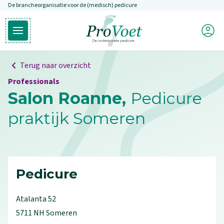
De brancheorganisatie voor de (medisch) pedicure
Overslaan en naar de inhoud gaan
Mijn P
Open hoofdmenu
Ga naar de homepagina
Terug naar overzicht
Professionals
Salon Roanne,
Pedicure
praktijk Someren
Pedicure
Atalanta
52
5711 NH
Someren