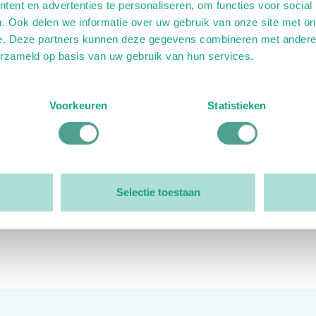
ent en advertenties te personaliseren, om functies voor social
. Ook delen we informatie over uw gebruik van onze site met on
e. Deze partners kunnen deze gegevens combineren met andere i
erzameld op basis van uw gebruik van hun services.
ink)
ande link)
t op uitgaande link)
Voorkeuren
Statistieken
Organisatie
Bestuur
Selectie toestaan