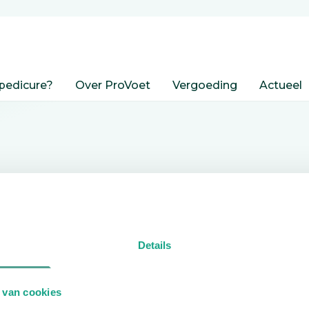
pedicure?
Over ProVoet
Vergoeding
Actueel
nden
Details
edicure.
 van cookies