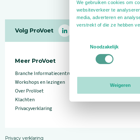
We gebruiken cookies om cont
websiteverkeer te analyseren
media, adverteren en analys
Footer
verstrekt of die ze hebben v
Volg ProVoet
linkedin
facebook
(Let op uitgaande link)
twitter
(Let op uitgaande l
instagram
(Let op uitga
(Le
Toestemmingsselectie
Noodzakelijk
Meer ProVoet
Branche Informatiecentrum
Workshops en lezingen
Weigeren
Over ProVoet
Klachten
Privacyverklaring
Privacy verklaring