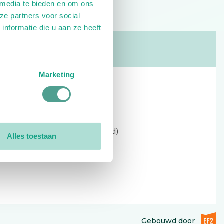
 media te bieden en om ons
ze partners voor social
nformatie die u aan ze heeft
Marketing
Contact
Kerkewijk 69, 3901 EC Veenendaal
Open: 09:00 - 12:30 (alleen ochtend)
Alles toestaan
Tel: 0318-551369
Contact:
contactformulier
EF2 (op
Gebouwd door