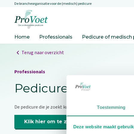
De brancheorganisatie voor de (medisch) pedicure
Overslaan en naar de inhoud gaan
Ga naar de homepagina
Home
Professionals
Pedicure of medisch 
Terug naar overzicht
Professionals
Pedicure niet gevo
De pedicure die je zoekt kunnen we niet vinden.
Toestemming
Klik hier om te zoeken naar een andere p
Deze website maakt gebruik