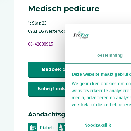
Medisch pedicure
't Slag
23
6931 EG
Westervoort
06-42638915
Toestemming
Bezoek de website
Deze website maakt gebruik
We gebruiken cookies om cont
Schrijf ook een review
websiteverkeer te analyseren
media, adverteren en analys
verstrekt of die ze hebben v
Aandachtsgebieden
Toestemmingsselectie
Noodzakelijk
Diabetes
Reuma