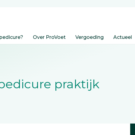
pedicure?
Over ProVoet
Vergoeding
Actueel
edicure praktijk