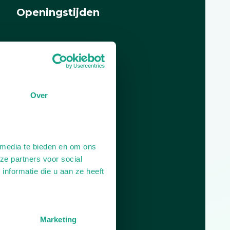
Openingstijden
Dag
Tijd
Plan je route
Over
 media te bieden en om ons
ze partners voor social
nformatie die u aan ze heeft
Marketing