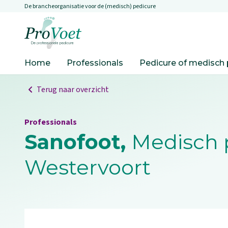
De brancheorganisatie voor de (medisch) pedicure
Overslaan en naar de inhoud gaan
Ga naar de homepagina
Home
Professionals
Pedicure of medisch 
Terug naar overzicht
Professionals
Sanofoot,
Medisch p
Westervoort