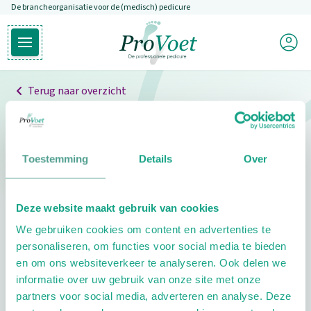
De brancheorganisatie voor de (medisch) pedicure
Overslaan en naar de inhoud gaan
Mijn P
Open hoofdmenu
Ga naar de homepagina
Terug naar overzicht
Professionals
Pedicure niet gevonden
Toestemming
Details
Over
De pedicure die je zoekt kunnen we niet vinden.
Deze website maakt gebruik van cookies
Klik hier om te zoeken naar een andere
We gebruiken cookies om content en advertenties te
pedicure.
personaliseren, om functies voor social media te bieden
en om ons websiteverkeer te analyseren. Ook delen we
informatie over uw gebruik van onze site met onze
partners voor social media, adverteren en analyse. Deze
Footer