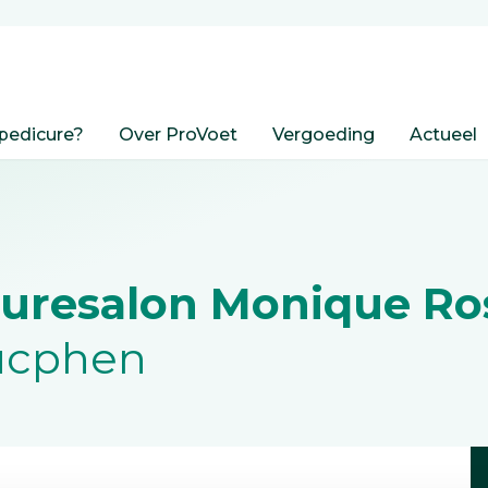
pedicure?
Over ProVoet
Vergoeding
Actueel
curesalon Monique Ro
Rucphen