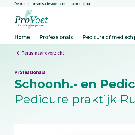
De brancheorganisatie voor de (medisch) pedicure
Overslaan en naar de inhoud gaan
Ga naar de homepagina
Home
Professionals
Pedicure of medisch 
Terug naar overzicht
Professionals
Schoonh.- en Pedi
Pedicure praktijk 