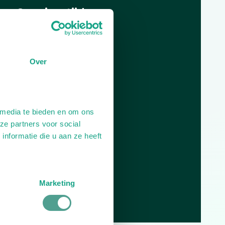
Openingstijden
Dag
Tijd
Plan je route
Over
 media te bieden en om ons
ze partners voor social
nformatie die u aan ze heeft
Marketing