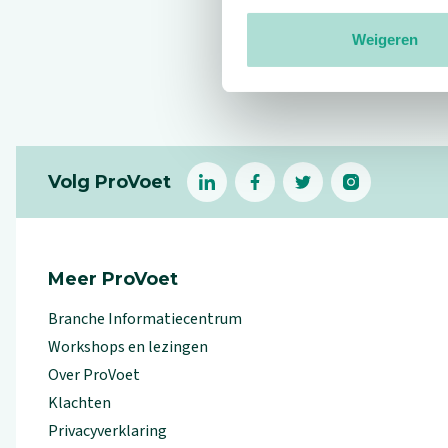
Weigeren
Reviews
Footer
Volg ProVoet
linkedin
facebook
(Let op uitgaande link)
twitter
(Let op uitgaande l
instagram
(Let op uitga
(Le
Meer ProVoet
Branche Informatiecentrum
Workshops en lezingen
Over ProVoet
Klachten
Privacyverklaring